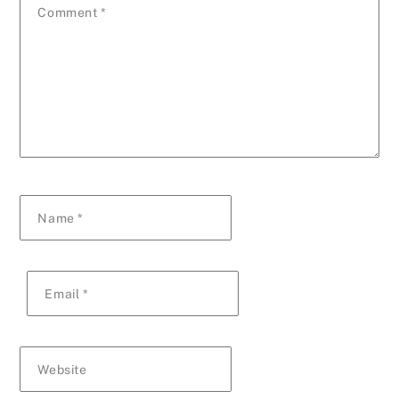
Comment
*
Name
*
Email
*
Website