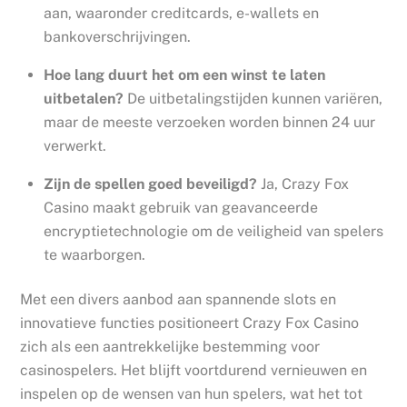
aan, waaronder creditcards, e-wallets en
bankoverschrijvingen.
Hoe lang duurt het om een winst te laten
uitbetalen?
De uitbetalingstijden kunnen variëren,
maar de meeste verzoeken worden binnen 24 uur
verwerkt.
Zijn de spellen goed beveiligd?
Ja, Crazy Fox
Casino maakt gebruik van geavanceerde
encryptietechnologie om de veiligheid van spelers
te waarborgen.
Met een divers aanbod aan spannende slots en
innovatieve functies positioneert Crazy Fox Casino
zich als een aantrekkelijke bestemming voor
casinospelers. Het blijft voortdurend vernieuwen en
inspelen op de wensen van hun spelers, wat het tot