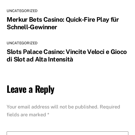
UNCATEGORIZED
Merkur Bets Casino: Quick‑Fire Play für
Schnell‑Gewinner
UNCATEGORIZED
Slots Palace Casino: Vincite Veloci e Gioco
di Slot ad Alta Intensità
Leave a Reply
Your email address will not be published.
Required
fields are marked
*