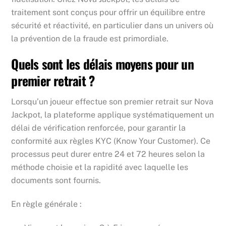
traitement sont conçus pour offrir un équilibre entre
sécurité et réactivité, en particulier dans un univers où
la prévention de la fraude est primordiale.
Quels sont les délais moyens pour un
premier retrait ?
Lorsqu’un joueur effectue son premier retrait sur Nova
Jackpot, la plateforme applique systématiquement un
délai de vérification renforcée, pour garantir la
conformité aux règles KYC (Know Your Customer). Ce
processus peut durer entre 24 et 72 heures selon la
méthode choisie et la rapidité avec laquelle les
documents sont fournis.
En règle générale :