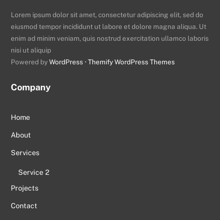
Top
Lorem ipsum dolor sit amet, consectetur adipiscing elit, sed do
eiusmod tempor incididunt ut labore et dolore magna aliqua. Ut
enim ad minim veniam, quis nostrud exercitation ullamco laboris
nisi ut aliquip
Powered by
WordPress
•
Themify WordPress Themes
Company
Home
About
Services
Service 2
Projects
Contact