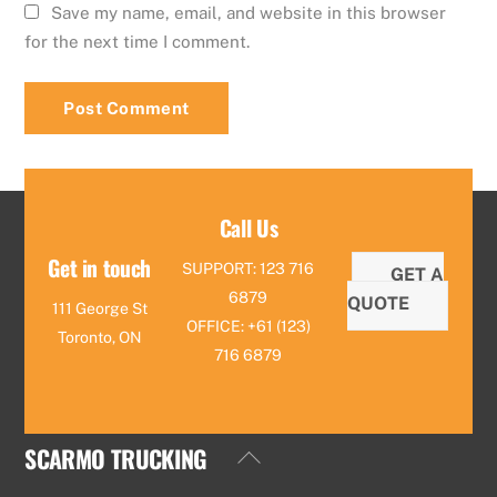
Save my name, email, and website in this browser
for the next time I comment.
Call Us
Get in touch
SUPPORT: 123 716
GET A
6879
QUOTE
111 George St
OFFICE: +61 (123)
Toronto, ON
716 6879
SCARMO TRUCKING
Back
To