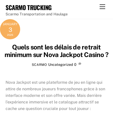
Skip
SCARMO TRUCKING
Men
to
Scarmo Transportation and Haulage
content
JANUARY
3
2026
Quels sont les délais de retrait
minimum sur Nova Jackpot Casino ?
Uncategorized
0
SCARMO
Nova Jackpot est une plateforme de jeu en ligne qui
attire de nombreux joueurs francophones grâce à son
interface moderne et son offre variée. Mais derrière
l’expérience immersive et le catalogue attractif se
cache une question cruciale pour tout joueur :