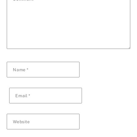
Name
*
Email
*
Website