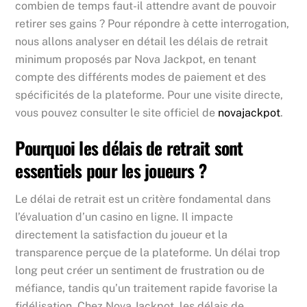
combien de temps faut-il attendre avant de pouvoir
retirer ses gains ? Pour répondre à cette interrogation,
nous allons analyser en détail les délais de retrait
minimum proposés par Nova Jackpot, en tenant
compte des différents modes de paiement et des
spécificités de la plateforme. Pour une visite directe,
vous pouvez consulter le site officiel de
novajackpot
.
Pourquoi les délais de retrait sont
essentiels pour les joueurs ?
Le délai de retrait est un critère fondamental dans
l’évaluation d’un casino en ligne. Il impacte
directement la satisfaction du joueur et la
transparence perçue de la plateforme. Un délai trop
long peut créer un sentiment de frustration ou de
méfiance, tandis qu’un traitement rapide favorise la
fidélisation. Chez Nova Jackpot, les délais de