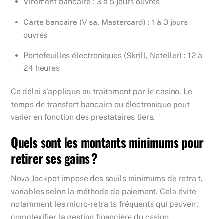
Virement bancaire : 3 à 5 jours ouvrés
Carte bancaire (Visa, Mastercard) : 1 à 3 jours
ouvrés
Portefeuilles électroniques (Skrill, Neteller) : 12 à
24 heures
Ce délai s’applique au traitement par le casino. Le
temps de transfert bancaire ou électronique peut
varier en fonction des prestataires tiers.
Quels sont les montants minimums pour
retirer ses gains ?
Nova Jackpot impose des seuils minimums de retrait,
variables selon la méthode de paiement. Cela évite
notamment les micro-retraits fréquents qui peuvent
complexifier la gestion financière du casino.