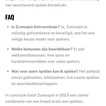
van verantwoord spelen benadrukt.
FAQ
Is Zumospin betrouwbaar?
Ja, Zumospin is
volledig gelicentieerd en beveiligd, wat het een
veilige keuze maakt voor spelers.
Welke bonussen zijn beschikbaar?
Er zijn
welkomstbonussen, free spins en
loyaliteitsvoordelen voor vaste spelers.
Wat voor soort spellen kan ik spelen?
Het aanbod
omvat gokkasten, tafelspellen, live casino spellen
en sportweddenschappen.
In conclusie biedt Zumospin in 2023 een sterke
combinatie van een breed scala aan spellen,