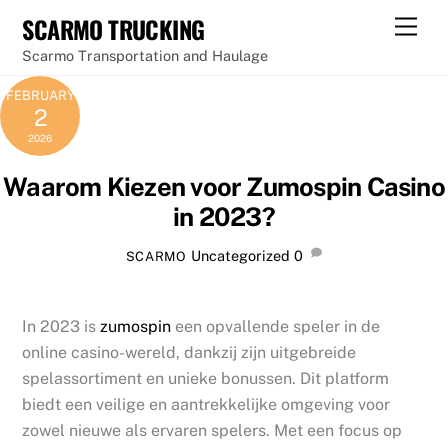
Skip
SCARMO TRUCKING
Men
to
Scarmo Transportation and Haulage
content
FEBRUARY
2
2026
Waarom Kiezen voor Zumospin Casino
in 2023?
Uncategorized
0
SCARMO
In 2023 is
zumospin
een opvallende speler in de
online casino-wereld, dankzij zijn uitgebreide
spelassortiment en unieke bonussen. Dit platform
biedt een veilige en aantrekkelijke omgeving voor
zowel nieuwe als ervaren spelers. Met een focus op