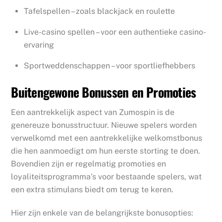
Tafelspellen – zoals blackjack en roulette
Live-casino spellen – voor een authentieke casino-
ervaring
Sportweddenschappen – voor sportliefhebbers
Buitengewone Bonussen en Promoties
Een aantrekkelijk aspect van Zumospin is de
genereuze bonusstructuur. Nieuwe spelers worden
verwelkomd met een aantrekkelijke welkomstbonus
die hen aanmoedigt om hun eerste storting te doen.
Bovendien zijn er regelmatig promoties en
loyaliteitsprogramma’s voor bestaande spelers, wat
een extra stimulans biedt om terug te keren.
Hier zijn enkele van de belangrijkste bonusopties: