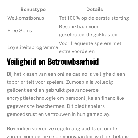
Bonustype
Details
Welkomstbonus
Tot 100% op de eerste storting
Beschikbaar voor
Free Spins
geselecteerde gokkasten
Voor frequente spelers met
Loyaliteitsprogramma
extra voordelen
Veiligheid en Betrouwbaarheid
Bij het kiezen van een online casino is veiligheid een
topprioriteit voor spelers. Zumospin is volledig
gelicentieerd en gebruikt geavanceerde
encryptietechnologie om persoonlijke en financiële
gegevens te beschermen. Dit biedt spelers
gemoedsrust en vertrouwen in hun gameplay.
Bovendien voeren ze regelmatig audits uit om te
zorgen voor eerlijke spelvoorwaarden, wat het belang