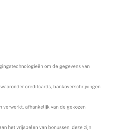
ligingstechnologieën om de gegevens van
waaronder creditcards, bankoverschrijvingen
 verwerkt, afhankelijk van de gekozen
an het vrijspelen van bonussen; deze zijn