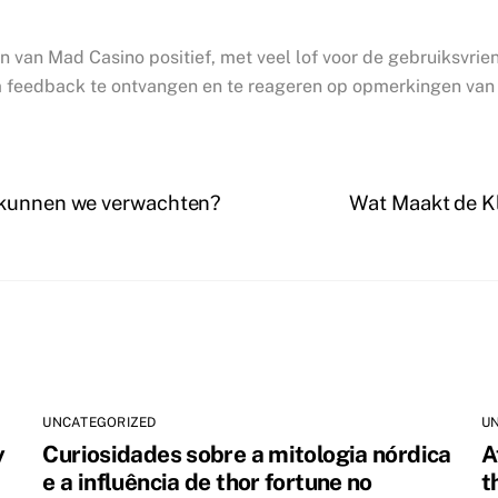
 van Mad Casino positief, met veel lof voor de gebruiksvrie
m feedback te ontvangen en te reageren op opmerkingen van s
t kunnen we verwachten?
Wat Maakt de Kl
UNCATEGORIZED
U
y
Curiosidades sobre a mitologia nórdica
A
e a influência de thor fortune no
t