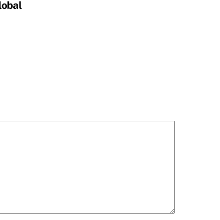
lobal