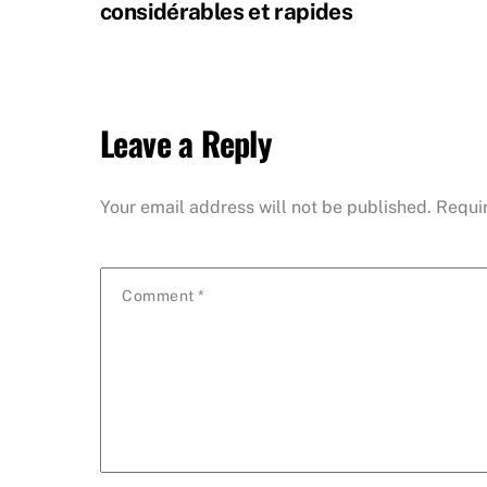
considérables et rapides
Leave a Reply
Your email address will not be published.
Requi
Comment
*