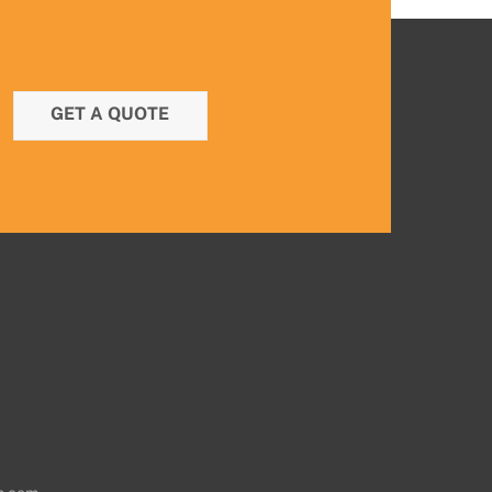
GET A QUOTE