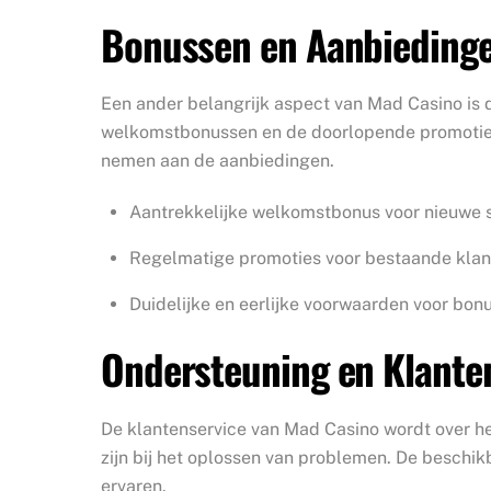
Bonussen en Aanbieding
Een ander belangrijk aspect van Mad Casino is
welkomstbonussen en de doorlopende promoties. 
nemen aan de aanbiedingen.
Aantrekkelijke welkomstbonus voor nieuwe 
Regelmatige promoties voor bestaande klan
Duidelijke en eerlijke voorwaarden voor bon
Ondersteuning en Klante
De klantenservice van Mad Casino wordt over 
zijn bij het oplossen van problemen. De beschik
ervaren.