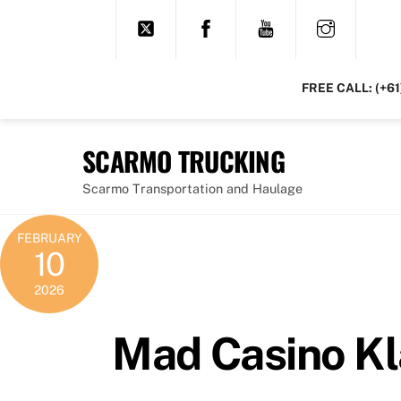
Skip
to
content
FREE CALL: (+61
SCARMO TRUCKING
Scarmo Transportation and Haulage
FEBRUARY
10
2026
Mad Casino Kl