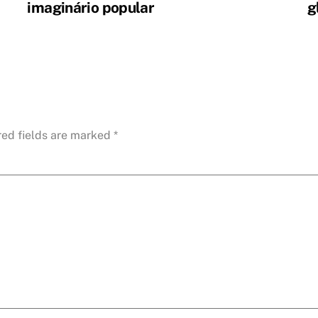
imaginário popular
g
red fields are marked
*