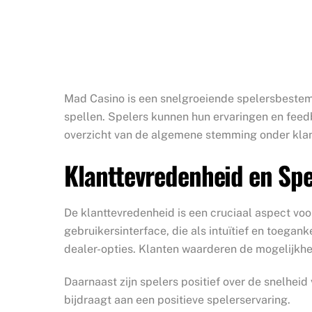
Mad Casino is een snelgroeiende spelersbestemm
spellen. Spelers kunnen hun ervaringen en feed
overzicht van de algemene stemming onder kla
Klanttevredenheid en Spe
De klanttevredenheid is een cruciaal aspect voo
gebruikersinterface, die als intuïtief en toegank
dealer-opties. Klanten waarderen de mogelijkhei
Daarnaast zijn spelers positief over de snelhei
bijdraagt aan een positieve spelerservaring.