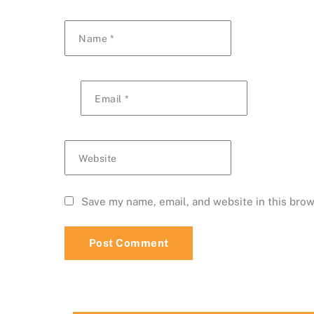
Name
*
Email
*
Website
Save my name, email, and website in this brow