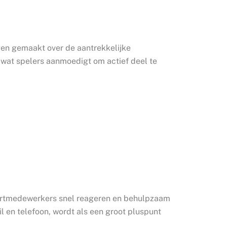
gen gemaakt over de aantrekkelijke
 wat spelers aanmoedigt om actief deel te
ortmedewerkers snel reageren en behulpzaam
l en telefoon, wordt als een groot pluspunt