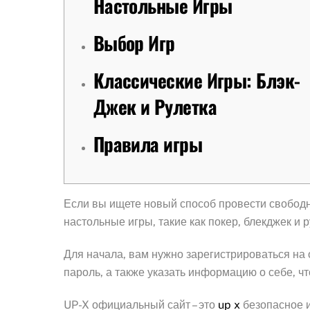
Настольные Игры
Выбор Игр
Классические Игры: Блэк-
Джек и Рулетка
Правила игры
Если вы ищете новый способ провести свободно
настольные игры, такие как покер, блекджек и 
Для начала, вам нужно зарегистрироваться на
пароль, а также указать информацию о себе, чт
UP-X официальный сайт – это
up x
безопасное и