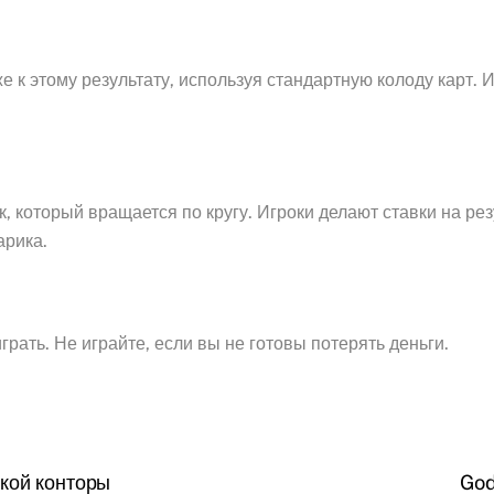
же к этому результату, используя стандартную колоду карт. 
ик, который вращается по кругу. Игроки делают ставки на ре
арика.
грать. Не играйте, если вы не готовы потерять деньги.
кой конторы
God