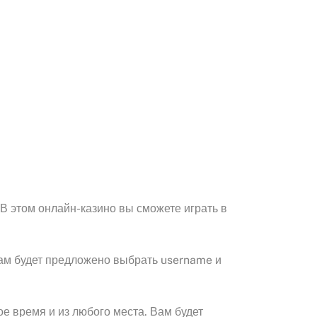
В этом онлайн-казино вы сможете играть в
Вам будет предложено выбрать username и
ое время и из любого места. Вам будет