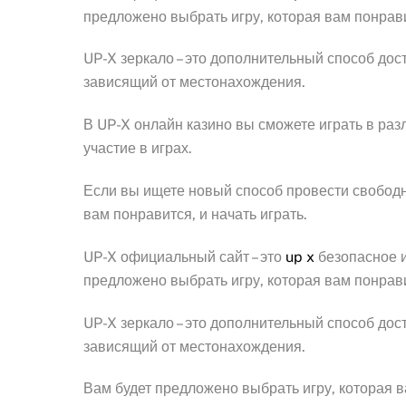
предложено выбрать игру, которая вам понравит
UP-X зеркало – это дополнительный способ дос
зависящий от местонахождения.
В UP-X онлайн казино вы сможете играть в ра
участие в играх.
Если вы ищете новый способ провести свободно
вам понравится, и начать играть.
UP-X официальный сайт – это
up x
безопасное и
предложено выбрать игру, которая вам понравит
UP-X зеркало – это дополнительный способ дос
зависящий от местонахождения.
Вам будет предложено выбрать игру, которая в