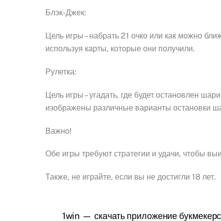
Блэк-Джек:
Цель игры – набрать 21 очко или как можно бли
используя карты, которые они получили.
Рулетка:
Цель игры – угадать, где будет остановлен шар
изображены различные варианты остановки ш
Важно!
Обе игры требуют стратегии и удачи, чтобы выи
Также, не играйте, если вы не достигли 18 лет.
1win — скачать приложение букмекерс