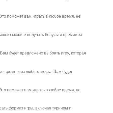
 Это поможет вам играть в любое время, не
также сможете получать бонусы и премии за
 Вам будет предложено выбрать игру, которая
ое время и из любого места. Вам будет
 Это поможет вам играть в любое время, не
брать формат игры, включая турниры и