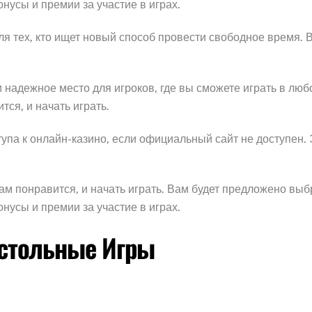
нусы и премии за участие в играх.
ля тех, кто ищет новый способ провести свободное время. 
 надежное место для игроков, где вы сможете играть в люб
ся, и начать играть.
тупа к онлайн-казино, если официальный сайт не доступен.
ам понравится, и начать играть. Вам будет предложено вы
нусы и премии за участие в играх.
астольные Игры