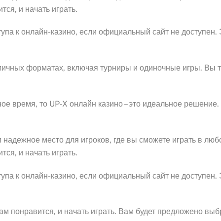
ся, и начать играть.
тупа к онлайн-казино, если официальный сайт не доступен.
зличных форматах, включая турниры и одиночные игры. Вы 
е время, то UP-X онлайн казино – это идеальное решение.
 надежное место для игроков, где вы сможете играть в люб
ся, и начать играть.
тупа к онлайн-казино, если официальный сайт не доступен.
ам понравится, и начать играть. Вам будет предложено вы