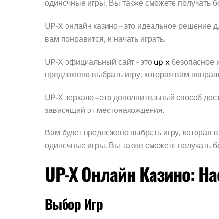
одиночные игры. Вы также сможете получать бо
UP-X онлайн казино – это идеальное решение д
вам понравится, и начать играть.
UP-X официальный сайт – это
up x
безопасное и
предложено выбрать игру, которая вам понравит
UP-X зеркало – это дополнительный способ дос
зависящий от местонахождения.
Вам будет предложено выбрать игру, которая в
одиночные игры. Вы также сможете получать бо
UP-X Онлайн Казино: Н
Выбор Игр