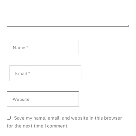
Name
*
Email
*
Website
Save my name, email, and website in this browser
for the next time I comment.