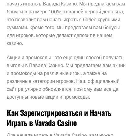
начать играть в Вавада Казино. Мы предлагаем вам
бонусы в размере 100% от вашей первой депозита,
что позволит вам начать играть с более крупными
суммами. Кроме того, мы предлагаем вам бонусы
для игроков, которые делают депозит в нашем
казино.
Акции и промокоды – это еще один способ получать
выгоды в Вавада Казино. Мы предлагаем вам акции
и промокоды на различные игры, а также на
различные категории игроков. Наш официальный
сайт регулярно обновляется, поэтому вам всегда
доступны новые акции и промокоды.
Как Зарегистрироваться и Начать
Играть в Vavada Casino
Для начала играть в Vavada Casino, вам нужно