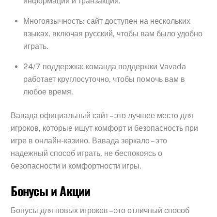
информации и транзакций.
Многоязычность: сайт доступен на нескольких
языках, включая русский, чтобы вам было удобно
играть.
24/7 поддержка: команда поддержки Vavada
работает круглосуточно, чтобы помочь вам в
любое время.
Вавада официальный сайт – это лучшее место для
игроков, которые ищут комфорт и безопасность при
игре в онлайн-казино. Вавада зеркало – это
надежный способ играть, не беспокоясь о
безопасности и комфортности игры.
Бонусы и Акции
Бонусы для новых игроков – это отличный способ