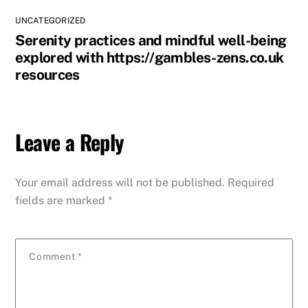
UNCATEGORIZED
Serenity practices and mindful well-being
explored with https://gambles-zens.co.uk
resources
Leave a Reply
Your email address will not be published.
Required
fields are marked
*
Comment
*