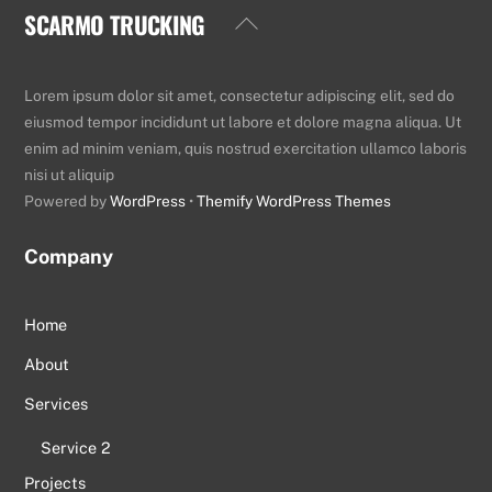
SCARMO TRUCKING
Back
To
Top
Lorem ipsum dolor sit amet, consectetur adipiscing elit, sed do
eiusmod tempor incididunt ut labore et dolore magna aliqua. Ut
enim ad minim veniam, quis nostrud exercitation ullamco laboris
nisi ut aliquip
Powered by
WordPress
•
Themify WordPress Themes
Company
Home
About
Services
Service 2
Projects