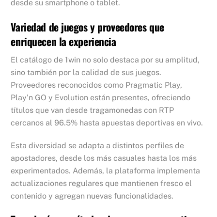
desde su smartphone o tablet.
Variedad de juegos y proveedores que
enriquecen la experiencia
El catálogo de 1win no solo destaca por su amplitud,
sino también por la calidad de sus juegos.
Proveedores reconocidos como Pragmatic Play,
Play’n GO y Evolution están presentes, ofreciendo
títulos que van desde tragamonedas con RTP
cercanos al 96.5% hasta apuestas deportivas en vivo.
Esta diversidad se adapta a distintos perfiles de
apostadores, desde los más casuales hasta los más
experimentados. Además, la plataforma implementa
actualizaciones regulares que mantienen fresco el
contenido y agregan nuevas funcionalidades.