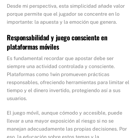
Desde mi perspectiva, esta simplicidad añade valor
porque permite que el jugador se concentre en lo
importante: la apuesta y la emoción que genera.
Responsabilidad y juego consciente en
plataformas móviles
Es fundamental recordar que apostar debe ser
siempre una actividad controlada y consciente.
Plataformas como 1win promueven prácticas
responsables, ofreciendo herramientas para limitar el
tiempo y el dinero invertido, protegiendo así a sus
usuarios.
El juego móvil, aunque cómodo y accesible, puede
llevar a una mayor exposición al riesgo si no se
manejan adecuadamente las propias decisiones. Por
eso, la educación sobre estos temas y la