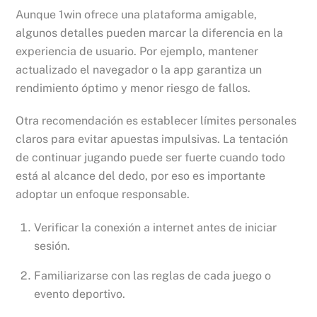
Aunque 1win ofrece una plataforma amigable,
algunos detalles pueden marcar la diferencia en la
experiencia de usuario. Por ejemplo, mantener
actualizado el navegador o la app garantiza un
rendimiento óptimo y menor riesgo de fallos.
Otra recomendación es establecer límites personales
claros para evitar apuestas impulsivas. La tentación
de continuar jugando puede ser fuerte cuando todo
está al alcance del dedo, por eso es importante
adoptar un enfoque responsable.
Verificar la conexión a internet antes de iniciar
sesión.
Familiarizarse con las reglas de cada juego o
evento deportivo.