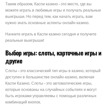
Таким образом, Каспи казино – это место, где вы
можете играть в любимые игры и получать реальные
выигрыши. Но перед тем, как начать играть, вам
нужно знать основные аспекты онлайн казино.
Начните играть в Каспи казино сегодня и получите
реальные выигрыши!
Выбор игры: слоты, карточные игры и
другие
Слоты – это классический тип игры в казино, который
доступен в большинстве онлайн-казино, включая
Каспи Казино. Слоты – это автоматические игры,
которые основаны на случайных событиях и могут
быть игроками управляемы с помощью различных
комбинаций кнопок.