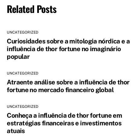
Related Posts
UNCATEGORIZED
Curiosidades sobre a mitologia nórdica e a
influência de thor fortune no imaginário
popular
UNCATEGORIZED
Atraente análise sobre a influência de thor
fortune no mercado financeiro global
UNCATEGORIZED
Conheça a influência de thor fortune em
estratégias financeiras e investimentos
atuais