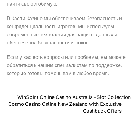
найти свою любимую.
В Каспи Казино мы обеспечиваем безопасность и
конфиденциальность игроков. Мы используем
современные технологии для защиты данных и
обеспечения безопасности игроков.
Если у вас есть вопросы или проблемы, вы можете
обратиться к нашим специалистам по поддержке,
которые готовы помочь вам в любое время.
WinSpirit Online Casino Australia – Slot Collection
Cosmo Casino Online New Zealand with Exclusive
Cashback Offers