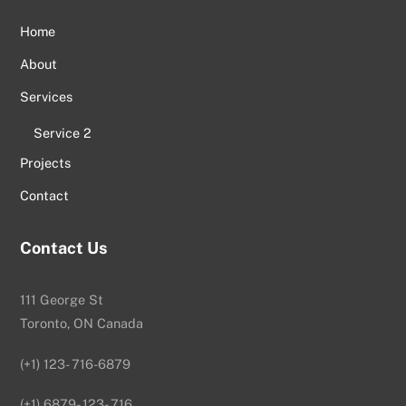
Home
About
Services
Service 2
Projects
Contact
Contact Us
111 George St
Toronto, ON Canada
(+1) 123- 716-6879
(+1) 6879- 123- 716