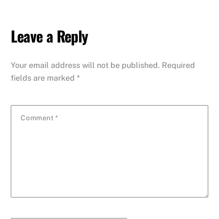
Leave a Reply
Your email address will not be published.
Required
fields are marked
*
Comment
*